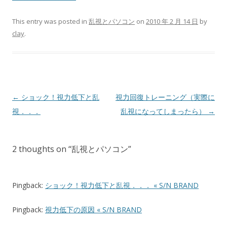
This entry was posted in
乱視とパソコン
on
2010 年 2 月 14 日
by
clay
.
Post navigation
←
ショック！視力低下と乱
視力回復トレーニング（実際に
視．．．
乱視になってしまったら）
→
2 thoughts on “
乱視とパソコン
”
Pingback:
ショック！視力低下と乱視．．． « S/N BRAND
Pingback:
視力低下の原因 « S/N BRAND