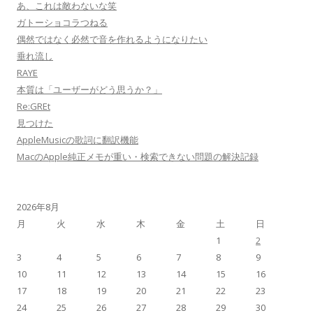
あ、これは敵わないな笑
ガトーショコラつねる
偶然ではなく必然で音を作れるようになりたい
垂れ流し
RAYE
本質は「ユーザーがどう思うか？」
Re:GREt
見つけた
AppleMusicの歌詞に翻訳機能
MacのApple純正メモが重い・検索できない問題の解決記録
2026年8月
月
火
水
木
金
土
日
1
2
3
4
5
6
7
8
9
10
11
12
13
14
15
16
17
18
19
20
21
22
23
24
25
26
27
28
29
30