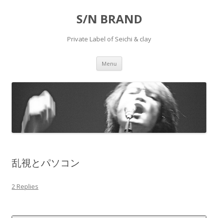
S/N BRAND
Private Label of Seichi & clay
Skip to content
Menu
乱視とパソコン
2 Replies