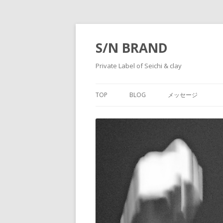
S/N BRAND
Private Label of Seichi & clay
TOP
BLOG
メッセージ