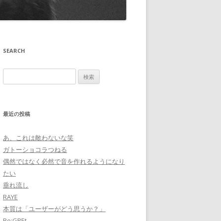
SEARCH
検
索:
最近の投稿
あ、これは敵わないな笑
ガトーショコラつねる
偶然ではなく必然で音を作れるようになり
たい
垂れ流し
RAYE
本質は「ユーザーがどう思うか？」
Re:GREt