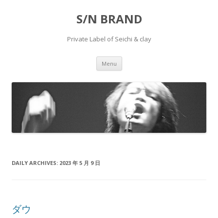
S/N BRAND
Private Label of Seichi & clay
Skip to content
Menu
DAILY ARCHIVES:
2023 年 5 月 9 日
ダウ