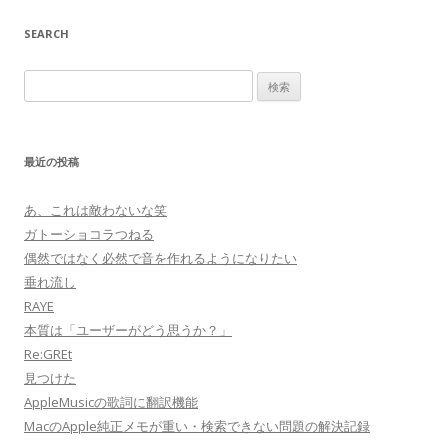
SEARCH
検
索:
最近の投稿
あ、これは敵わないな笑
ガトーショコラつねる
偶然ではなく必然で音を作れるようになりたい
垂れ流し
RAYE
本質は「ユーザーがどう思うか？」
Re:GREt
見つけた
AppleMusicの歌詞に翻訳機能
MacのApple純正メモが重い・検索できない問題の解決記録