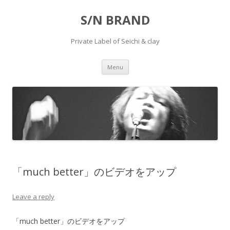
S/N BRAND
Private Label of Seichi & clay
Skip to content
Menu
「much better」のビデオをアップ
Leave a reply
「much better」のビデオをアップ