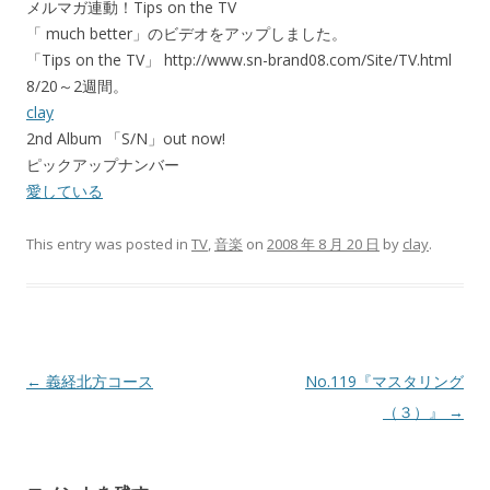
メルマガ連動！Tips on the TV
「 much better」のビデオをアップしました。
「Tips on the TV」 http://www.sn-brand08.com/Site/TV.html
8/20～2週間。
clay
2nd Album 「S/N」out now!
ピックアップナンバー
愛している
This entry was posted in
TV
,
音楽
on
2008 年 8 月 20 日
by
clay
.
Post navigation
←
義経北方コース
No.119『マスタリング
（３）』
→